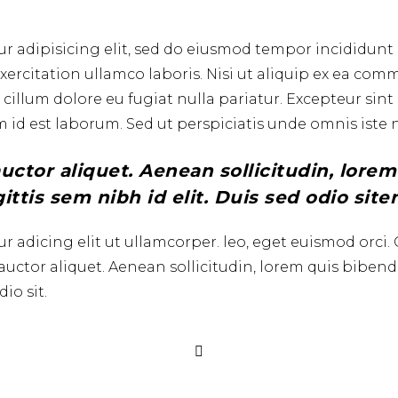
r adipisicing elit, sed do eiusmod tempor incididunt 
ercitation ullamco laboris. Nisi ut aliquip ex ea com
e cillum dolore eu fugiat nulla pariatur. Excepteur si
m id est laborum. Sed ut perspiciatis unde omnis iste na
 auctor aliquet. Aenean sollicitudin, lor
ittis sem nibh id elit. Duis sed odio sit
r adicing elit ut ullamcorper. leo, eget euismod orci.
 auctor aliquet. Aenean sollicitudin, lorem quis biben
io sit.